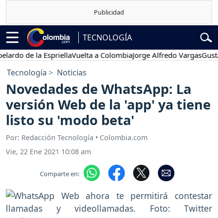
TECNOLOGÍA
o de la Espriella
Vuelta a Colombia
Jorge Alfredo Vargas
Gustavo P
Tecnología
Noticias
Novedades de WhatsApp: La
versión Web de la 'app' ya tiene
listo su 'modo beta'
Por: Redacción Tecnología • Colombia.com
Vie, 22 Ene 2021 10:08 am
Comparte en: