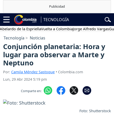
TECNOLOGÍA
ardo de la Espriella
Vuelta a Colombia
Jorge Alfredo Vargas
Gustav
Tecnología
Noticias
Conjunción planetaria: Hora y
lugar para observar a Marte y
Neptuno
Por:
Camila Méndez Sastoque
• Colombia.com
Lun, 29 Abr 2024 5:19 pm
Comparte en:
Foto: Shutterstock