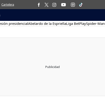
Cartelera
s
sión presidencial
Abelardo de la Espriella
Liga BetPlay
Spider-Man