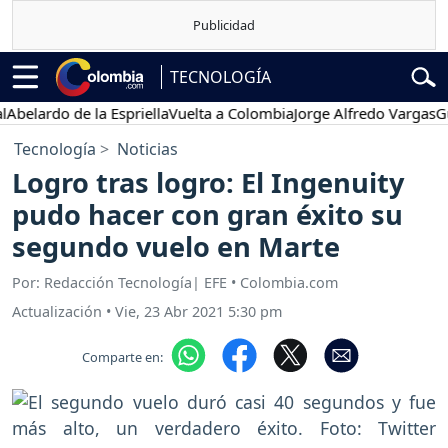
TECNOLOGÍA
lardo de la Espriella
Vuelta a Colombia
Jorge Alfredo Vargas
Gusta
Tecnología
Noticias
Logro tras logro: El Ingenuity
pudo hacer con gran éxito su
segundo vuelo en Marte
Por: Redacción Tecnología| EFE • Colombia.com
Actualización
•
Vie, 23 Abr 2021 5:30 pm
Comparte en: