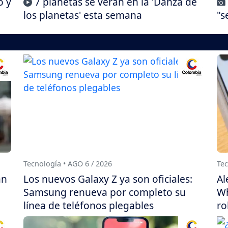
o y
7 planetas se verán en la 'Danza de
los planetas' esta semana
"s
Tecnología • AGO 6 / 2026
Tec
án
Los nuevos Galaxy Z ya son oficiales:
Al
Samsung renueva por completo su
Wh
línea de teléfonos plegables
ro