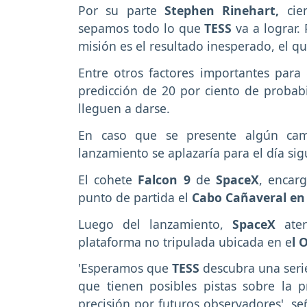
Por su parte
Stephen Rinehart,
cien
sepamos todo lo que
TESS
va a lograr.
misión es el resultado inesperado, el qu
Entre otros factores importantes para 
predicción de 20 por ciento de probabi
lleguen a darse.
En caso que se presente algún camb
lanzamiento se aplazaría para el día sig
El cohete
Falcon 9
de
SpaceX
, encar
punto de partida el
Cabo Cañaveral en 
Luego del lanzamiento,
SpaceX
ate
plataforma no tripulada ubicada en e
l 
'Esperamos que
TESS
descubra una seri
que tienen posibles pistas sobre la 
precisión por futuros observadores', s