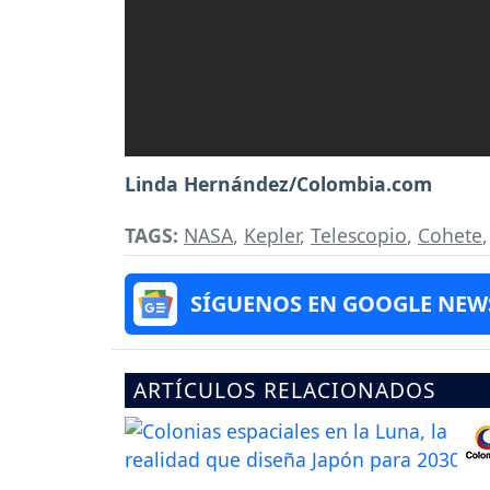
Linda Hernández/Colombia.com
TAGS:
NASA
,
Kepler
,
Telescopio
,
Cohete
SÍGUENOS EN GOOGLE NEW
ARTÍCULOS RELACIONADOS