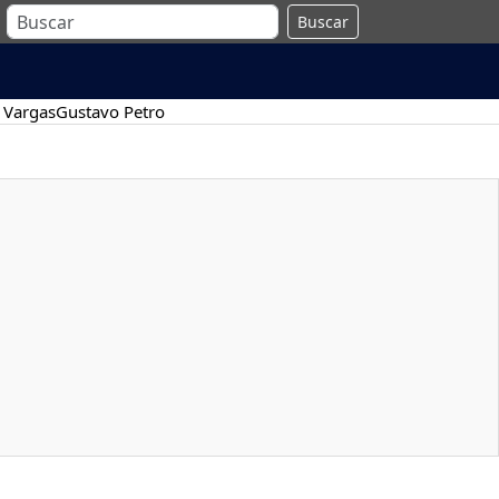
Buscar
 Vargas
Gustavo Petro