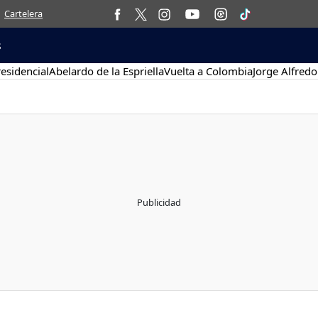
Cartelera
s
esidencial
Abelardo de la Espriella
Vuelta a Colombia
Jorge Alfredo