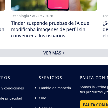
Tecnología • AGO 5 / 2026
Tec
Tinder suspende pruebas de IA que
¿S
on
modificaba imágenes de perfil sin
de
convencer a los usuarios
el
VER MÁS +
TROS
SERVICIOS
PAUTA CON
Somos la vitrina 
Cambio de moneda
 y condiciones
tus productos y/o
Cine
 de privacidad
PAUTA CON 