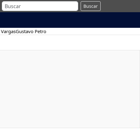
Buscar
 Vargas
Gustavo Petro