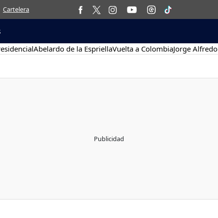
Cartelera
s
esidencial
Abelardo de la Espriella
Vuelta a Colombia
Jorge Alfredo