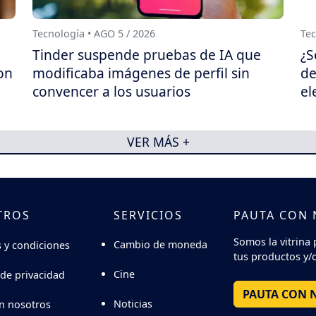
Tecnología • AGO 5 / 2026
Tec
Tinder suspende pruebas de IA que
¿S
on
modificaba imágenes de perfil sin
de
convencer a los usuarios
el
VER MÁS +
TROS
SERVICIOS
PAUTA CON
Somos la vitrina 
Cambio de moneda
 y condiciones
tus productos y/o
Cine
 de privacidad
PAUTA CON 
Noticias
n nosotros