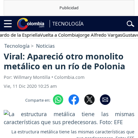
TECNOLOGÍA
e la Espriella
Vuelta a Colombia
Jorge Alfredo Vargas
Gustavo Pet
Tecnología
Noticias
Viral: Apareció otro monolito
metálico en un río de Polonia
Por: Willmary Montilla • Colombia.com
Vie, 11 Dic 2020 10:25 am
Comparte en:
La estructura metálica tiene las mismas características que