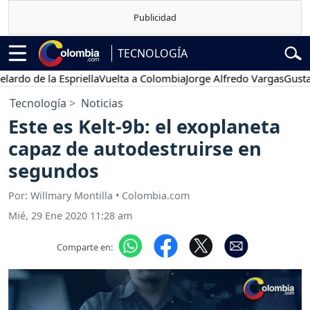
TECNOLOGÍA
 de la Espriella
Vuelta a Colombia
Jorge Alfredo Vargas
Gustavo Pe
Tecnología
Noticias
Este es Kelt-9b: el exoplaneta
capaz de autodestruirse en
segundos
Por: Willmary Montilla • Colombia.com
Mié, 29 Ene 2020 11:28 am
Comparte en: