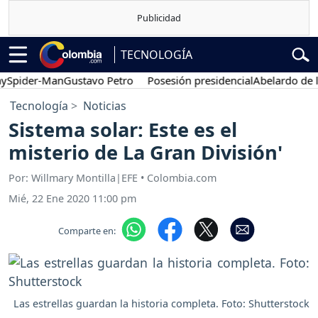
TECNOLOGÍA
ider-Man
Gustavo Petro
Posesión presidencial
Abelardo de la Esp
Tecnología
Noticias
Sistema solar: Este es el
misterio de La Gran División'
Por: Willmary Montilla|EFE • Colombia.com
Mié, 22 Ene 2020 11:00 pm
Comparte en:
Las estrellas guardan la historia completa. Foto: Shutterstock