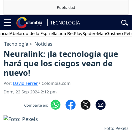
TECNOLOGÍA
l
Abelardo de la Espriella
Liga BetPlay
Spider-Man
Gustavo Petro
Tecnología
Noticias
Neuralink: ¡la tecnología que
hará que los ciegos vean de
nuevo!
Por:
David Ferrer
• Colombia.com
Dom, 22 Sep 2024 2:12 pm
Comparte en:
Foto: Pexels