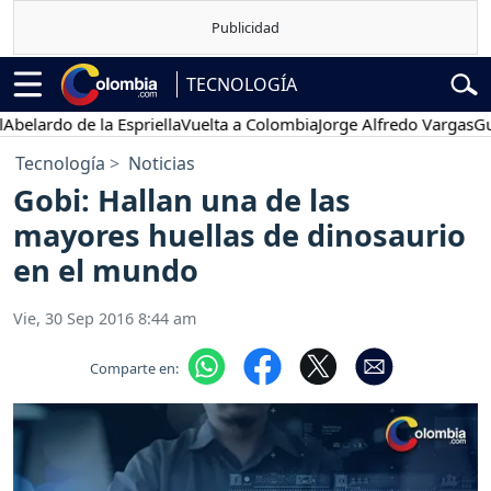
TECNOLOGÍA
rdo de la Espriella
Vuelta a Colombia
Jorge Alfredo Vargas
Gustavo
Tecnología
Noticias
Gobi: Hallan una de las
mayores huellas de dinosaurio
en el mundo
Vie, 30 Sep 2016 8:44 am
Comparte en: