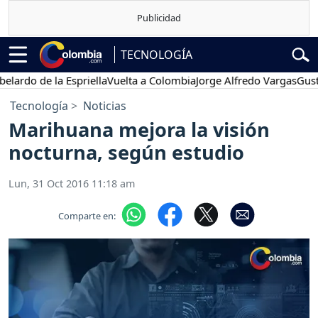
TECNOLOGÍA
o de la Espriella
Vuelta a Colombia
Jorge Alfredo Vargas
Gustavo 
Tecnología
Noticias
Marihuana mejora la visión
nocturna, según estudio
Lun, 31 Oct 2016 11:18 am
Comparte en: