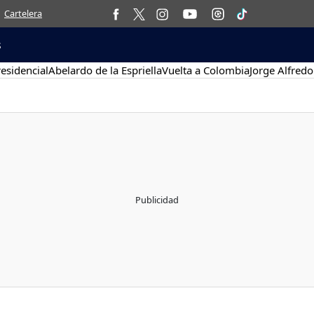
Cartelera
s
esidencial
Abelardo de la Espriella
Vuelta a Colombia
Jorge Alfredo