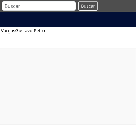
Buscar
 Vargas
Gustavo Petro