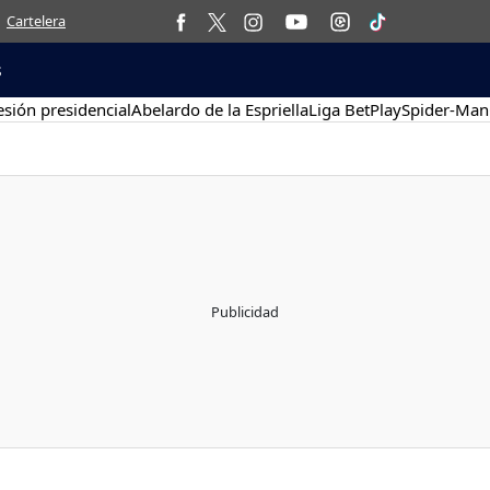
Cartelera
s
sión presidencial
Abelardo de la Espriella
Liga BetPlay
Spider-Man