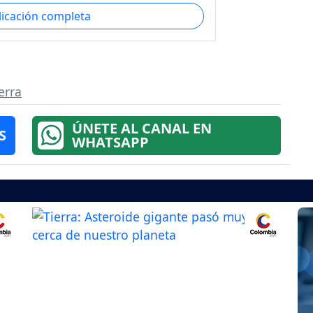
licación completa
erra
ÚNETE AL CANAL EN
S
WHATSAPP