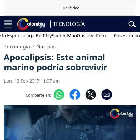
TECNOLOGÍA
Espriella
Liga BetPlay
Spider-Man
Gustavo Petro
Posesión presid
Tecnología
Noticias
Apocalipsis: Este animal
marino podría sobrevivir
Lun, 13 Feb 2017 11:07 am
Comparte en: