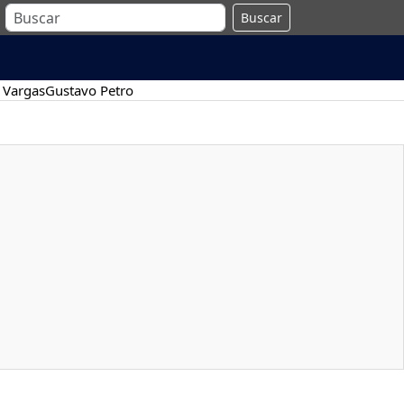
Buscar
 Vargas
Gustavo Petro