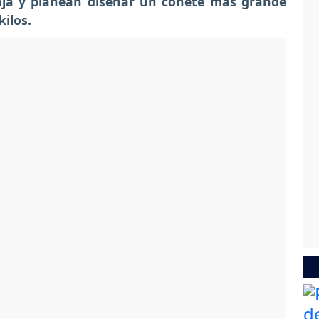
baja y planean diseñar un cohete más grande
ilos.