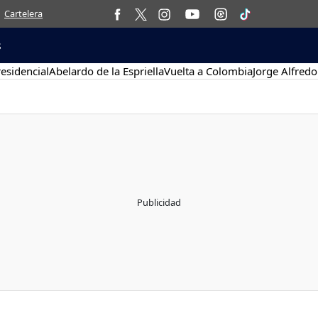
Cartelera
s
esidencial
Abelardo de la Espriella
Vuelta a Colombia
Jorge Alfredo