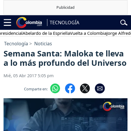
TECNOLOGÍA
encial
Abelardo de la Espriella
Vuelta a Colombia
Jorge Alfredo Var
Tecnología
Noticias
Semana Santa: Maloka te lleva
a lo más profundo del Universo
Mié, 05 Abr 2017 5:05 pm
Comparte en: