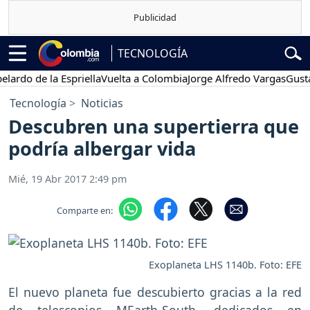
TECNOLOGÍA
 de la Espriella
Vuelta a Colombia
Jorge Alfredo Vargas
Gustavo P
Tecnología
Noticias
Descubren una supertierra que
podría albergar vida
Mié, 19 Abr 2017 2:49 pm
Comparte en:
Exoplaneta LHS 1140b. Foto: EFE
El nuevo planeta fue descubierto gracias a la red
de telescopios MEarth-South, dedicados en