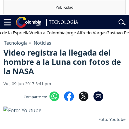
TECNOLOGÍA
a Espriella
Vuelta a Colombia
Jorge Alfredo Vargas
Gustavo Petro
Tecnología
Noticias
Video registra la llegada del
hombre a la Luna con fotos de
la NASA
Vie, 09 Jun 2017 3:41 pm
Comparte en:
Foto: Youtube