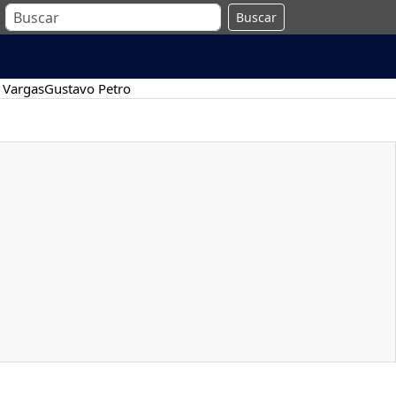
Buscar
 Vargas
Gustavo Petro