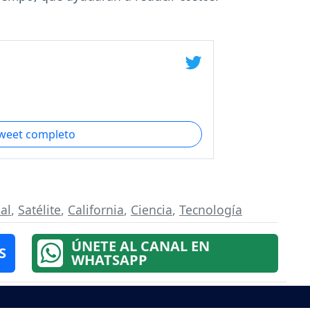
tweet completo
al
,
Satélite
,
California
,
Ciencia
,
Tecnología
ÚNETE AL CANAL EN
S
WHATSAPP