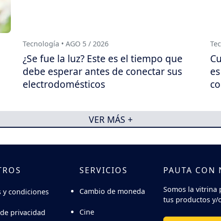
Tecnología • AGO 5 / 2026
Tec
¿Se fue la luz? Este es el tiempo que
Cu
debe esperar antes de conectar sus
es
electrodomésticos
co
VER MÁS +
TROS
SERVICIOS
PAUTA CON
Somos la vitrina 
Cambio de moneda
 y condiciones
tus productos y/o
Cine
 de privacidad