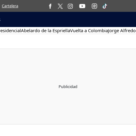
Cartelera
s
esidencial
Abelardo de la Espriella
Vuelta a Colombia
Jorge Alfredo