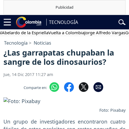
TECNOLOGÍA
ardo de la Espriella
Vuelta a Colombia
Jorge Alfredo Vargas
Gustav
Tecnología
Noticias
¿Las garrapatas chupaban la
sangre de los dinosaurios?
Jue, 14 Dic 2017 11:27 am
Comparte en:
Foto: Pixabay
Un grupo de investigadores encontraron cuatro
fósiles de estos parásitos con restos pequeños de