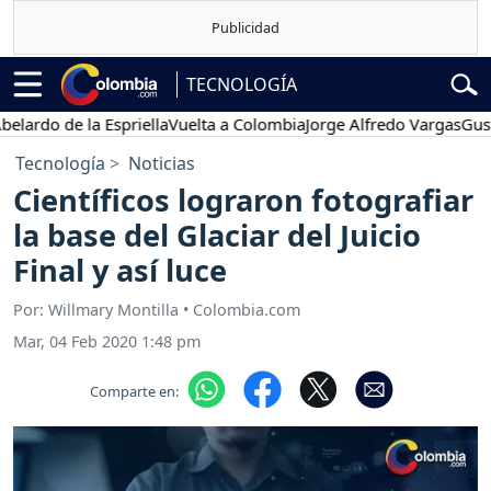
TECNOLOGÍA
o de la Espriella
Vuelta a Colombia
Jorge Alfredo Vargas
Gustavo 
Tecnología
Noticias
Científicos lograron fotografiar
la base del Glaciar del Juicio
Final y así luce
Por: Willmary Montilla • Colombia.com
Mar, 04 Feb 2020 1:48 pm
Comparte en: