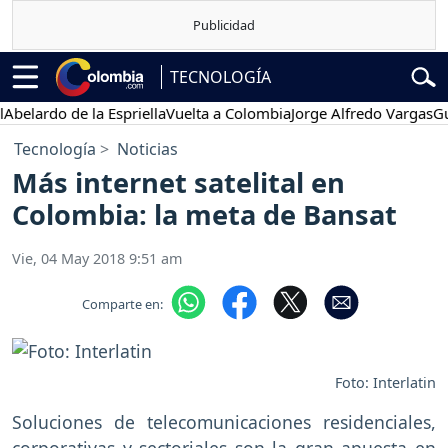
TECNOLOGÍA
ardo de la Espriella
Vuelta a Colombia
Jorge Alfredo Vargas
Gustav
Tecnología
Noticias
Más internet satelital en
Colombia: la meta de Bansat
Vie, 04 May 2018 9:51 am
Comparte en:
Foto: Interlatin
Soluciones de telecomunicaciones residenciales,
corporativas y sectoriales son la gran apuesta en