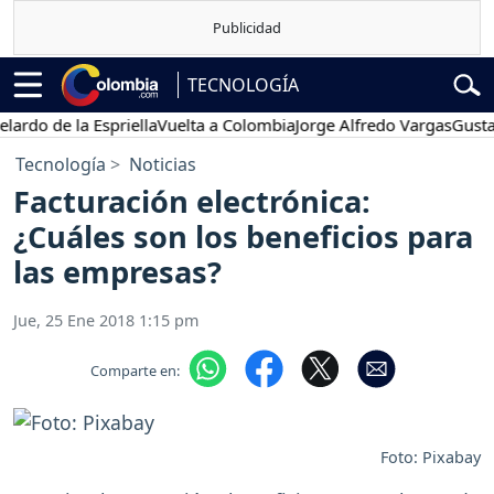
TECNOLOGÍA
 de la Espriella
Vuelta a Colombia
Jorge Alfredo Vargas
Gustavo Pe
Tecnología
Noticias
Facturación electrónica:
¿Cuáles son los beneficios para
las empresas?
Jue, 25 Ene 2018 1:15 pm
Comparte en:
Foto: Pixabay