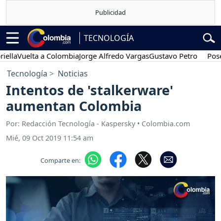
TECNOLOGÍA
a
Vuelta a Colombia
Jorge Alfredo Vargas
Gustavo Petro
Posesión
Tecnología
Noticias
Intentos de 'stalkerware'
aumentan Colombia
Por: Redacción Tecnología - Kaspersky • Colombia.com
Mié, 09 Oct 2019 11:54 am
Comparte en: