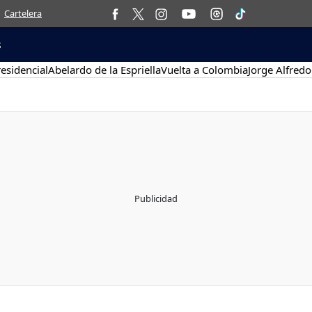
Cartelera
s
esidencial
Abelardo de la Espriella
Vuelta a Colombia
Jorge Alfredo