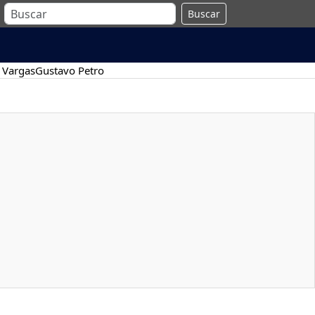
Buscar
 Vargas
Gustavo Petro