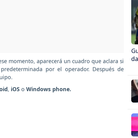
Gu
da
 ese momento, aparecerá un cuadro que aclara si
a predeterminada por el operador. Después de
quipo.
oid
,
iOS
o
Windows phone.