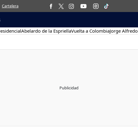
Cartelera
s
esidencial
Abelardo de la Espriella
Vuelta a Colombia
Jorge Alfredo