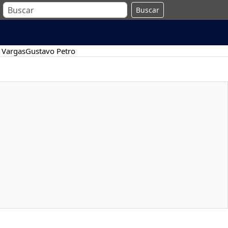
Buscar
 Vargas
Gustavo Petro