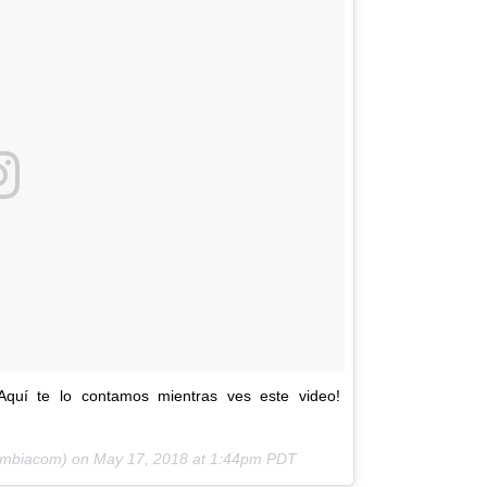
quí te lo contamos mientras ves este video!
mbiacom) on
May 17, 2018 at 1:44pm PDT