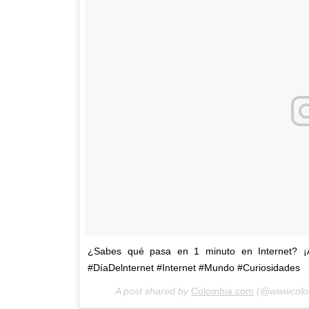
¿Sabes qué pasa en 1 minuto en Internet? ¡A
#DíaDelnternet #Internet #Mundo #Curiosidades
A post shared by
Colombia.com
(@wwwcolo