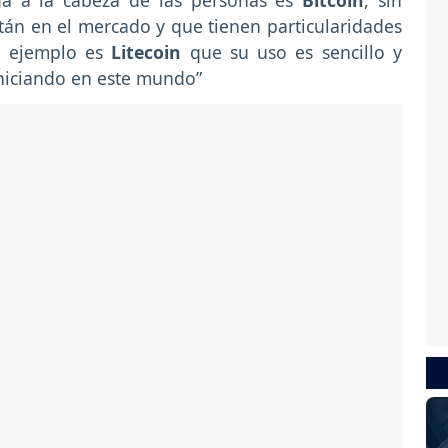
ga a la cabeza de las personas es
Bitcoin
, sin
án en el mercado y que tienen particularidades
n ejemplo es
Litecoin
que su uso es sencillo y
iniciando en este mundo”