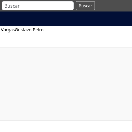
Buscar
 Vargas
Gustavo Petro