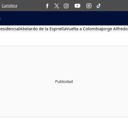
Cartelera
s
esidencial
Abelardo de la Espriella
Vuelta a Colombia
Jorge Alfredo