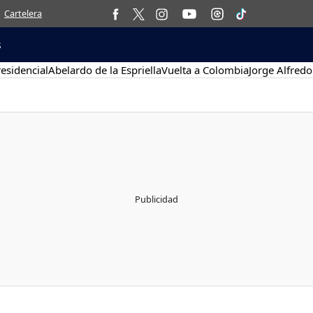
Cartelera
s
esidencial
Abelardo de la Espriella
Vuelta a Colombia
Jorge Alfredo