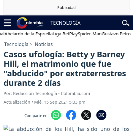
TECNOLOGÍA
elardo de la Espriella
Liga BetPlay
Spider-Man
Gustavo Petro
Po
Tecnología
Noticias
Casos ufología: Betty y Barney
Hill, el matrimonio que fue
"abducido" por extraterrestres
durante 2 días
Por: Redacción Tecnología • Colombia.com
Actualización
•
Mié, 15 Sep 2021 5:33 pm
Comparte en: