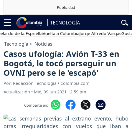
TECNOLOGÍA
 de la Espriella
Vuelta a Colombia
Jorge Alfredo Vargas
Gustavo P
Tecnología
Noticias
Casos ufología: Avión T-33 en
Bogotá, le tocó perseguir un
OVNI pero se le 'escapó'
Por: Redacción Tecnología • Colombia.com
Actualización
•
Mié, 09 Jun 2021 12:59 pm
Comparte en: