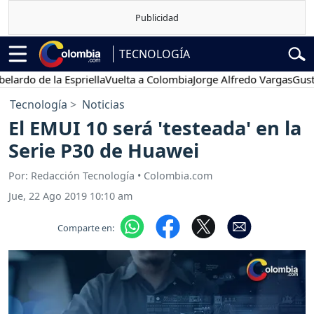
TECNOLOGÍA
o de la Espriella
Vuelta a Colombia
Jorge Alfredo Vargas
Gustavo P
Tecnología
Noticias
El EMUI 10 será 'testeada' en la
Serie P30 de Huawei
Por: Redacción Tecnología • Colombia.com
Jue, 22 Ago 2019 10:10 am
Comparte en: