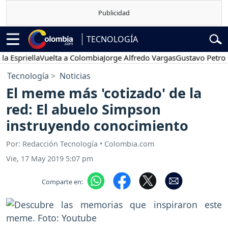
TECNOLOGÍA
riella
Vuelta a Colombia
Jorge Alfredo Vargas
Gustavo Petro
Pos
Tecnología
Noticias
El meme más 'cotizado' de la
red: El abuelo Simpson
instruyendo conocimiento
Por: Redacción Tecnología • Colombia.com
Vie, 17 May 2019 5:07 pm
Comparte en: