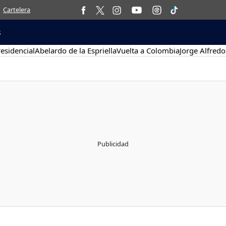
Cartelera
s
esidencial
Abelardo de la Espriella
Vuelta a Colombia
Jorge Alfredo