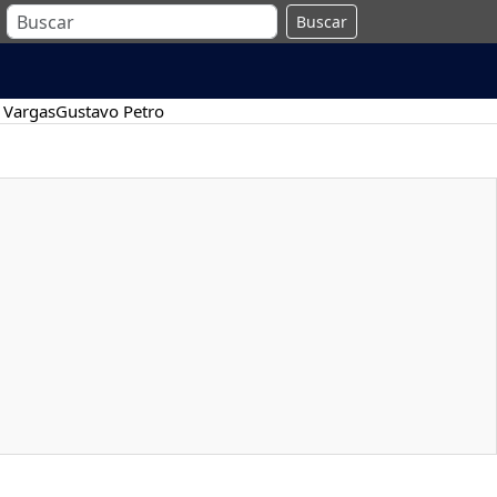
Buscar
 Vargas
Gustavo Petro