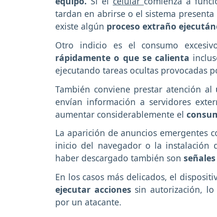
equipo.
Si el
celular
comienza a funcio
tardan en abrirse o el sistema presenta
existe algún
proceso extraño ejecután
Otro indicio es el consumo excesi
rápidamente o que se calienta
inclu
ejecutando tareas ocultas provocadas p
También conviene prestar atención al
envían información a servidores exte
aumentar considerablemente el
consum
La aparición de anuncios emergentes c
inicio del navegador o la instalación 
haber descargado también son
señales
En los casos más delicados, el disposit
ejecutar acciones
sin autorización, l
por un atacante.