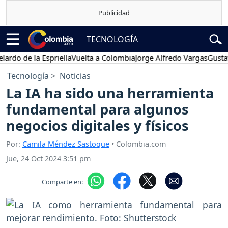
TECNOLOGÍA
o de la Espriella
Vuelta a Colombia
Jorge Alfredo Vargas
Gustavo P
Tecnología
Noticias
La IA ha sido una herramienta
fundamental para algunos
negocios digitales y físicos
Por:
Camila Méndez Sastoque
• Colombia.com
Jue, 24 Oct 2024 3:51 pm
Comparte en: