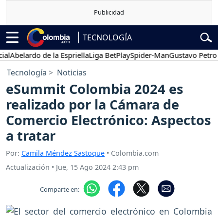
TECNOLOGÍA
Abelardo de la Espriella
Liga BetPlay
Spider-Man
Gustavo Petro
P
Tecnología
Noticias
eSummit Colombia 2024 es
realizado por la Cámara de
Comercio Electrónico: Aspectos
a tratar
Por:
Camila Méndez Sastoque
• Colombia.com
Actualización
•
Jue, 15 Ago 2024 2:43 pm
Comparte en: