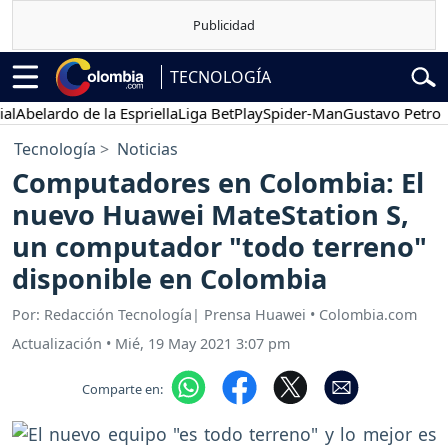
TECNOLOGÍA
belardo de la Espriella
Liga BetPlay
Spider-Man
Gustavo Petro
P
Tecnología
Noticias
Computadores en Colombia: El
nuevo Huawei MateStation S,
un computador "todo terreno"
disponible en Colombia
Por: Redacción Tecnología| Prensa Huawei • Colombia.com
Actualización
•
Mié, 19 May 2021 3:07 pm
Comparte en: