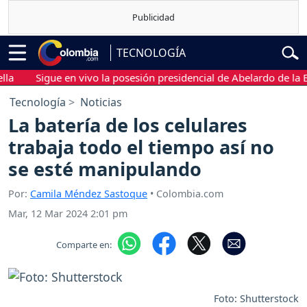
TECNOLOGÍA
Sigue en vivo la posesión presidencial de Abelardo de la Esprie
Tecnología
Noticias
La batería de los celulares
trabaja todo el tiempo así no
se esté manipulando
Por:
Camila Méndez Sastoque
• Colombia.com
Mar, 12 Mar 2024 2:01 pm
Comparte en:
Foto: Shutterstock