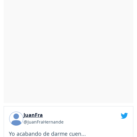
JuanFra
@JuanFraHernande
Yo acabando de darme cuen...