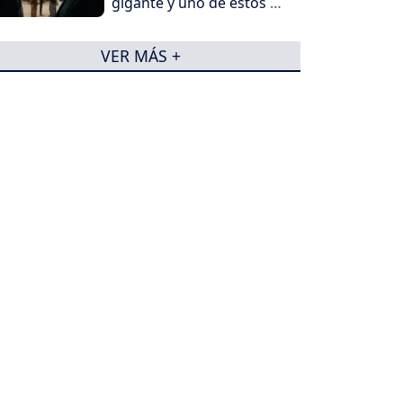
gigante y uno de estos 5
peliculones
VER MÁS +