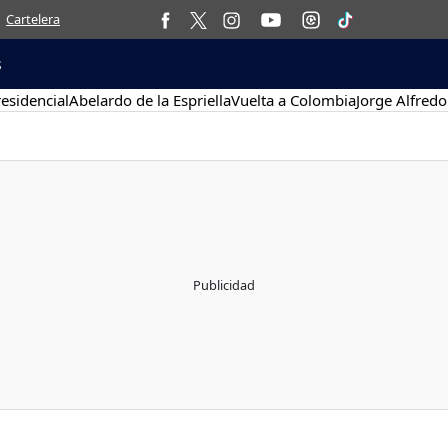
Cartelera
s
esidencial
Abelardo de la Espriella
Vuelta a Colombia
Jorge Alfredo