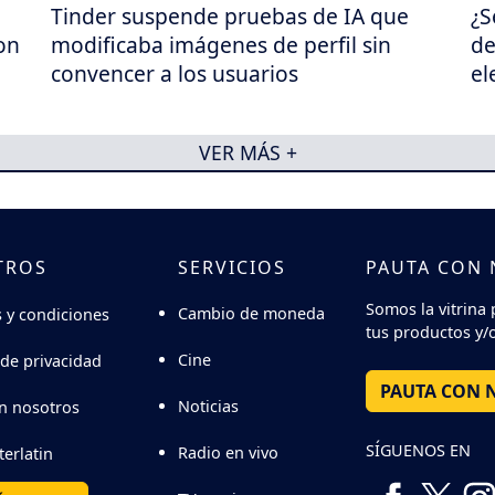
Tinder suspende pruebas de IA que
¿S
on
modificaba imágenes de perfil sin
de
convencer a los usuarios
el
VER MÁS +
TROS
SERVICIOS
PAUTA CON
Somos la vitrina 
Cambio de moneda
 y condiciones
tus productos y/o
Cine
 de privacidad
PAUTA CON 
Noticias
n nosotros
SÍGUENOS EN
Radio en vivo
terlatin