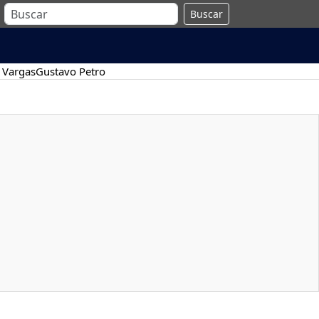
Buscar
 Vargas
Gustavo Petro