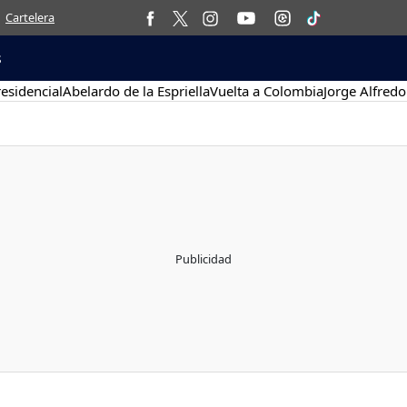
Cartelera
s
esidencial
Abelardo de la Espriella
Vuelta a Colombia
Jorge Alfredo