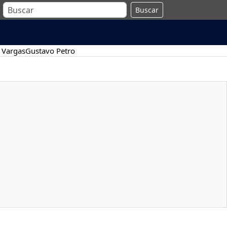
Buscar
 Vargas
Gustavo Petro