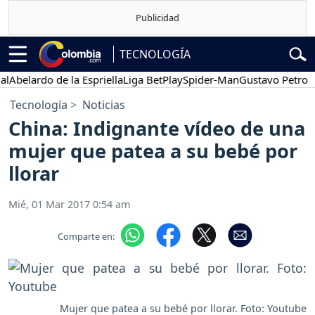
TECNOLOGÍA
elardo de la Espriella
Liga BetPlay
Spider-Man
Gustavo Petro
Po
Tecnología
Noticias
China: Indignante vídeo de una
mujer que patea a su bebé por
llorar
Mié, 01 Mar 2017 0:54 am
Comparte en:
Mujer que patea a su bebé por llorar. Foto: Youtube