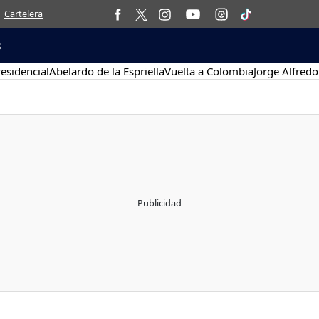
Cartelera
s
esidencial
Abelardo de la Espriella
Vuelta a Colombia
Jorge Alfredo