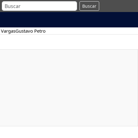
Buscar
 Vargas
Gustavo Petro