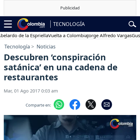
TECNOLOGÍA
do de la Espriella
Vuelta a Colombia
Jorge Alfredo Vargas
Gustavo 
Tecnología
Noticias
Descubren ‘conspiración
satánica’ en una cadena de
restaurantes
Mar, 01 Ago 2017 0:03 am
Comparte en: