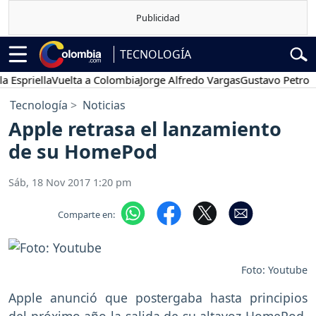
TECNOLOGÍA
priella
Vuelta a Colombia
Jorge Alfredo Vargas
Gustavo Petro
Pos
Tecnología
Noticias
Apple retrasa el lanzamiento
de su HomePod
Sáb, 18 Nov 2017 1:20 pm
Comparte en:
Foto: Youtube
Apple anunció que postergaba hasta principios
del próximo año la salida de su altavoz HomePod,