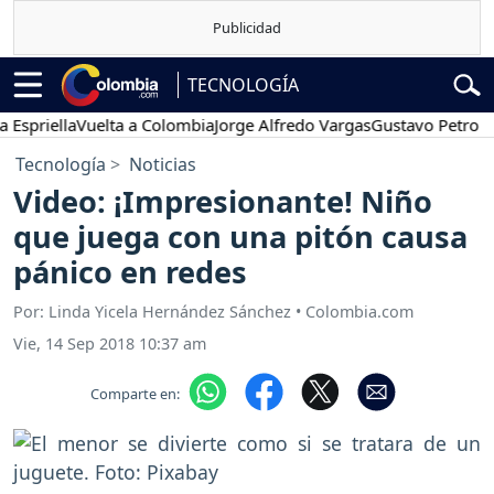
TECNOLOGÍA
riella
Vuelta a Colombia
Jorge Alfredo Vargas
Gustavo Petro
Pos
Tecnología
Noticias
Video: ¡Impresionante! Niño
que juega con una pitón causa
pánico en redes
Por: Linda Yicela Hernández Sánchez • Colombia.com
Vie, 14 Sep 2018 10:37 am
Comparte en: