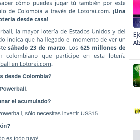
saber cómo puedes jugar tú también por este
lo de Colombia a través de Lotorai.com.
¡Una
otería desde casa!
ball, la mayor lotería de Estados Unidos y del
Ej
o indica que ha llegado el momento de ver un
Ab
ste
sábado 23 de marzo
. Los
625 millones de
colombiano que participe en esta lotería
ball en Lotorai.com
.
les desde Colombia?
Powerball
.
anar el acumulado?
werball, sólo necesitas invertir US$15
.
ión?
o es todo tuyo!