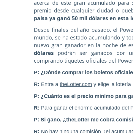
acerca de este gran acumulado para 
premio desde cualquier ciudad o pueb
paisa ya ganó 50 mil dólares en esta l
Desde finales del año pasado, el Power
mundo, se ha estado acumulando y tod
nuevo gran ganador en la noche de e
dólares
podrán ser ganados por un 
comprando tiquetes oficiales del Power
P: ¿Dónde comprar los boletos oficia
R:
Entra a
theLotter.com
y elige la lotería
P:
¿Cuánto es el precio mínimo para g
R:
Para ganar el enorme acumulado del Po
P: Si gano, ¿theLotter me cobra comis
R:
No hay ninguna comisión, ¡el acumulad