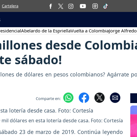
Cartelera
s
esidencial
Abelardo de la Espriella
Vuelta a Colombia
Jorge Alfredo
llones desde Colombia,
ste sábado!
millones de dólares en pesos colombianos? Agárrate 
Comparte en:
mil dólares en esta lotería desde casa. Foto: Cortesía
 sábado 23 de marzo de 2019. Continúa leyendo